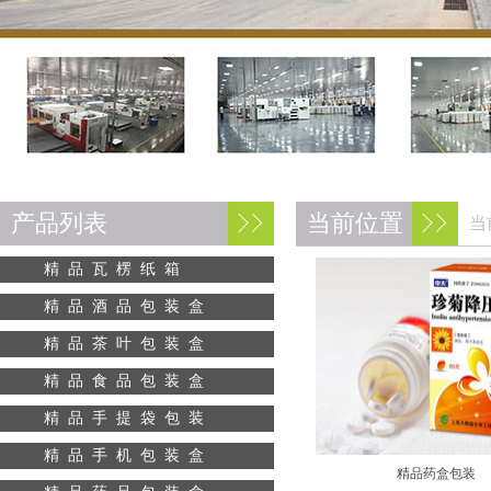
产品列表
当前位置
当
精品瓦楞纸箱
精品酒品包装盒
精品茶叶包装盒
精品食品包装盒
精品手提袋包装
精品手机包装盒
精品药盒包装